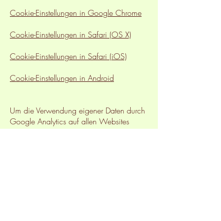
Cookie-Einstellungen in Google Chrome
Cookie-Einstellungen in Safari (OS X)
Cookie-Einstellungen in Safari (iOS)
Cookie-Einstellungen in Android
Um die Verwendung eigener Daten durch
Google Analytics auf allen Websites
abzulehnen und zu verhindern, bestehen
die folgenden Anweisungen:
https://tools.google.com/dlpage/gaopt
out.
Wir können diese Cookie-Richtlinie
aktualisieren. Wir bitten Nutzer, diese
Seite regelmäßig aufzurufen, um sich
über den aktuellen Stand in Bezug auf die