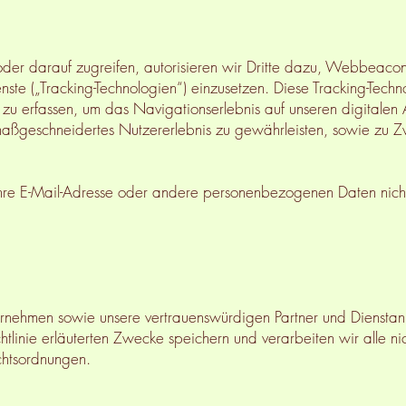
er darauf zugreifen, autorisieren wir Dritte dazu, Webbeacons
te („Tracking-Technologien“) einzusetzen. Diese Tracking-Techn
zu erfassen, um das Navigationserlebnis auf unseren digitalen 
maßgeschneidertes Nutzererlebnis zu gewährleisten, sowie zu Z
hre E-Mail-Adresse oder andere personenbezogenen Daten nic
ernehmen sowie unsere vertrauenswürdigen Partner und Dienstan
chtlinie erläuterten Zwecke speichern und verarbeiten wir alle
echtsordnungen.