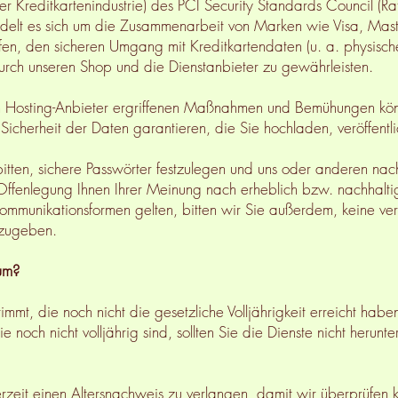
r Kreditkartenindustrie) des PCI Security Standards Council (Rat
handelt es sich um die Zusammenarbeit von Marken wie Visa, Ma
fen, den sicheren Umgang mit Kreditkartendaten (u. a. physische
rch unseren Shop und die Dienstanbieter zu gewährleisten.
m Hosting-Anbieter ergriffenen Maßnahmen und Bemühungen kö
 Sicherheit der Daten garantieren, die Sie hochladen, veröffent
tten, sichere Passwörter festzulegen und uns oder anderen nach
 Offenlegung Ihnen Ihrer Meinung nach erheblich bzw. nachhalt
Kommunikationsformen gelten, bitten wir Sie außerdem, keine ver
rzugeben.
um?
timmt, die noch nicht die gesetzliche Volljährigkeit erreicht hab
 noch nicht volljährig sind, sollten Sie die Dienste nicht herunt
erzeit einen Altersnachweis zu verlangen, damit wir überprüfen