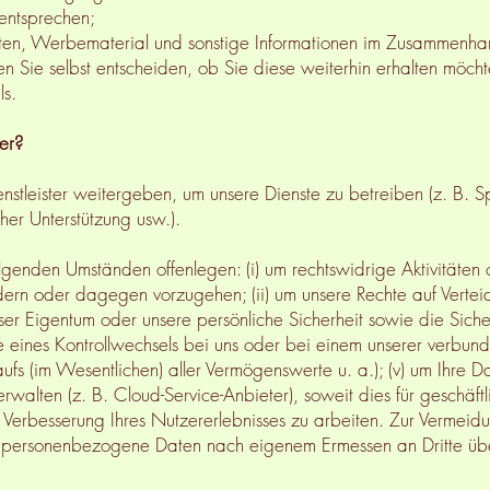
entsprechen;
hten, Werbematerial und sonstige Informationen im Zusammenhan
n Sie selbst entscheiden, ob Sie diese weiterhin erhalten möcht
ls.
er?
nstleister weitergeben, um unsere Dienste zu betreiben (z. B. 
cher Unterstützung usw.).
genden Umständen offenlegen: (i) um rechtswidrige Aktivitäten o
dern oder dagegen vorzugehen; (ii) um unsere Rechte auf Vert
nser Eigentum oder unsere persönliche Sicherheit sowie die Sich
Falle eines Kontrollwechsels bei uns oder bei einem unserer ver
s (im Wesentlichen) aller Vermögenswerte u. a.); (v) um Ihre Dat
rwalten (z. B. Cloud-Service-Anbieter), soweit dies für geschäft
 Verbesserung Ihres Nutzererlebnisses zu arbeiten. Zur Vermeid
ht personenbezogene Daten nach eigenem Ermessen an Dritte üb