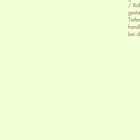
/ Rol
gesta
Tiefe
handl
bei d