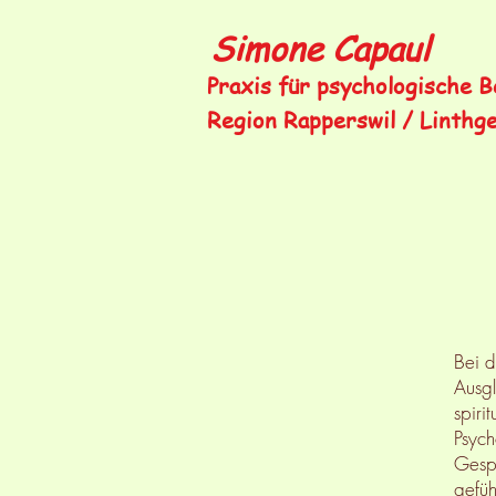
Simone Capaul
Praxis für psychologische 
Region Rapperswil / Linthg
Bei d
Ausgl
spiri
Psych
Gespr
gefüh