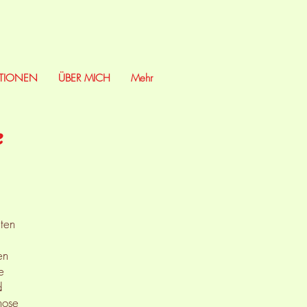
TIONEN
ÜBER MICH
Mehr
e
ten
en
e
d
nose